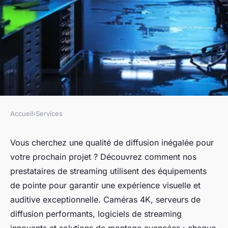
Accueil
›
Services
SERVICES
Agence de streaming : les
Vous cherchez une qualité de diffusion inégalée pour
votre prochain projet ? Découvrez comment nos
équipements de pointes
prestataires de streaming utilisent des équipements
utilisés par le prestataire
de pointe pour garantir une expérience visuelle et
auditive exceptionnelle. Caméras 4K, serveurs de
Louis
•
9 juillet 2024
•
2 min de lecture
diffusion performants, logiciels de streaming