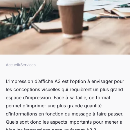
Accueil
›
Services
SERVICES
Impression d'affiche A3 :
L’impression d’affiche A3 est l’option à envisager pour
les conceptions visuelles qui requièrent un plus grand
comment concrétiser un tel
espace d’impression. Face à sa taille, ce format
projet ?
permet d’imprimer une plus grande quantité
d’informations en fonction du message à faire passer.
Louis
•
1 novembre 2024
•
3 min de lecture
Quels sont donc les aspects importants pour mener à