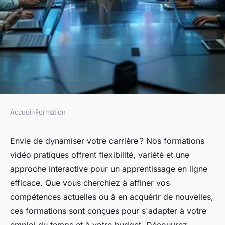
Accueil
›
Formation
FORMATION
Boostez votre carrière avec
Envie de dynamiser votre carrière ? Nos formations
vidéo pratiques offrent flexibilité, variété et une
nos formations vidéo
approche interactive pour un apprentissage en ligne
pratiques
efficace. Que vous cherchiez à affiner vos
compétences actuelles ou à en acquérir de nouvelles,
Louis
•
4 juillet 2024
•
3 min de lecture
ces formations sont conçues pour s'adapter à votre