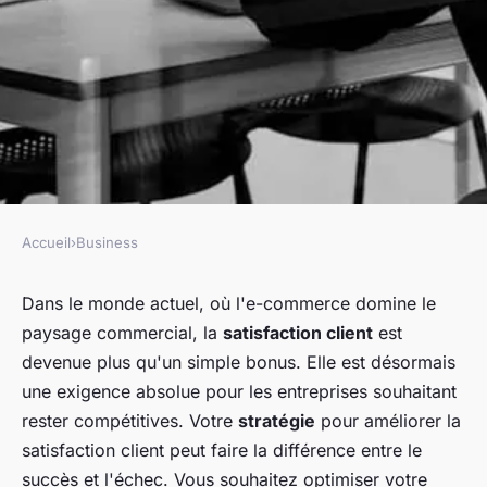
Accueil
›
Business
BUSINESS
Quelles stratégies pour
Dans le monde actuel, où l'e-commerce domine le
paysage commercial, la
satisfaction client
est
améliorer la satisfaction client
devenue plus qu'un simple bonus. Elle est désormais
dans une entreprise de
une exigence absolue pour les entreprises souhaitant
commerce électronique?
rester compétitives. Votre
stratégie
pour améliorer la
satisfaction client peut faire la différence entre le
Louis
•
22 mai 2024
•
5 min de lecture
succès et l'échec. Vous souhaitez optimiser votre